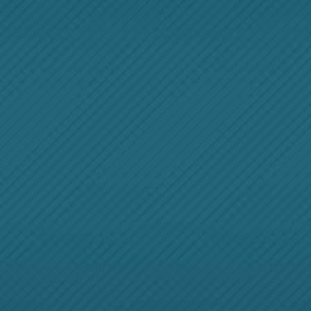
王牌战争：文明重启
《王牌战争：文明重启》是一款高
和吃鸡相结合，采取PVP、PVE两
物、敌对玩家的袭击，并依靠自建
访问官网