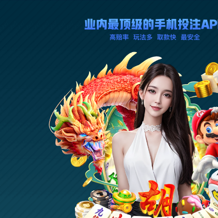
关于我们
游戏