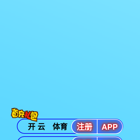
战双帕弥什
热门游戏